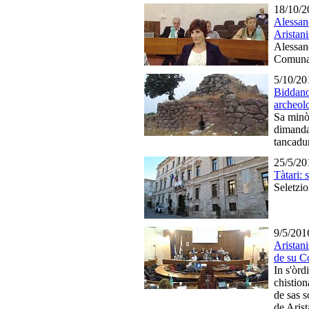
18/10/2
Alessand
Aristani
Alessan
Comuna
5/10/20
Biddano
archeol
Sa minò
dimanda
tancadur
25/5/20
Tàtari:
Seletzi
9/5/201
Aristani
de su C
In s'òrd
chistion
de sas s
de Arist