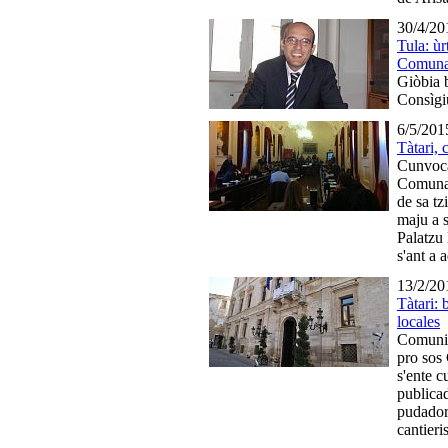
30/4/20
Tula: ùr
Comuna
Giòbia b
Consìgi
6/5/201
Tàtari,
Cunvoca
Comunal
de sa tz
maju a s
Palatzu
s'ant a 
13/2/20
Tàtari:
locales
Comunic
pro sos 
s'ente c
publica
pudador
cantier