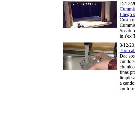
15/12/2
Cummiss
Luego s'
Custu m
Cummiss
Sos duo
in s'ex
3/12/20
Torra ab
Dae sos 
cundota
chìmico
finas pr
limpiesa
a cando 
cunform