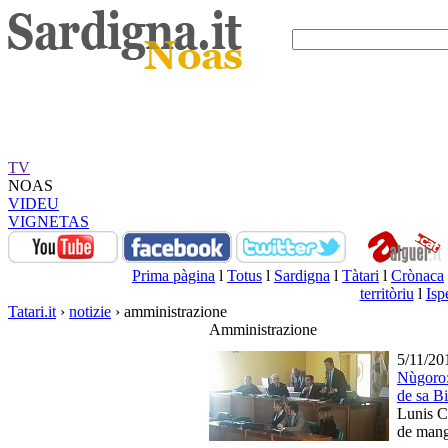
TV
NOAS
VIDEU
VIGNETAS
Prima pàgina
l
Totus
l
Sardigna
l
Tàtari
l
Crònaca
territòriu
l
Isp
Tatari.it
›
notizie
› amministrazione
Amministrazione
5/11/20
Nùgoro:
de sa Bi
Lunis C
de mang