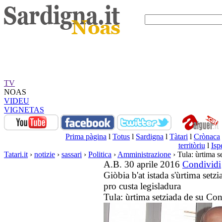
TV
NOAS
VIDEU
VIGNETAS
Prima pàgina
l
Totus
l
Sardigna
l
Tàtari
l
Crònaca
territòriu
l
Isp
Tatari.it
›
notizie
›
sassari
›
Politica
›
Amministrazione
› Tula: ùrtima 
A.B. 30 aprile 2016
Condividi
Giòbia b'at istada s'ùrtima se
pro custa legisladura
Tula: ùrtima setziada de su C