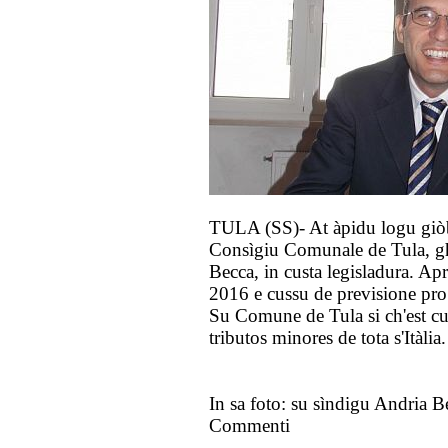
TULA (SS)- At àpidu logu giòbi
Consìgiu Comunale de Tula, gh
Becca, in custa legisladura. Ap
2016 e cussu de previsione pr
Su Comune de Tula si ch'est 
tributos minores de tota s'Itàlia.
In sa foto: su sìndigu Andria B
Commenti