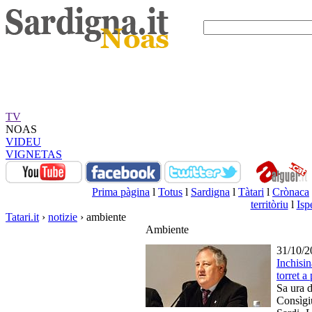
TV
NOAS
VIDEU
VIGNETAS
Prima pàgina
l
Totus
l
Sardigna
l
Tàtari
l
Crònaca
territòriu
l
Isp
Tatari.it
›
notizie
› ambiente
Ambiente
31/10/2
Inchisin
torret a
Sa ura 
Consìgi