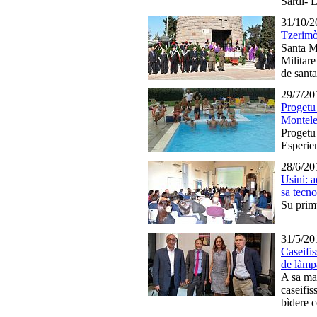
Sardi- 
31/10/2
Tzerimò
Santa M
Militar
de sant
29/7/20
Progetu 
Montel
Progetu
Esperie
28/6/20
Usini: a
sa tecno
Su primu
31/5/20
Caseifis
de làmp
A sa ma
caseifis
bìdere c