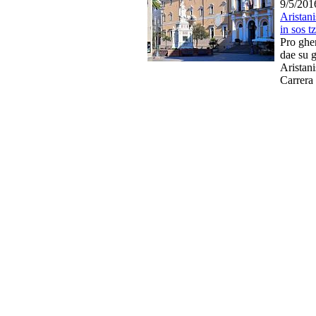
9/5/201
Aristani
in sos tz
Pro ghe
dae su 
Aristani
Carrera