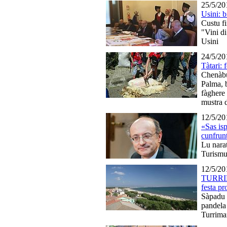
25/5/20
Usini: 
Custu fi
"Vini d
Usini
24/5/20
Tàtari: 
Chenàbu
Palma, b
fàghere 
mustra 
12/5/20
«Sas isp
cunfrun
Lu nara
Turism
12/5/20
TURRI
festa p
Sàpadu 
pandela 
Turrim