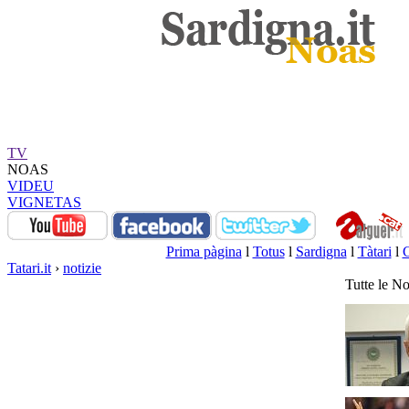
TV
NOAS
VIDEU
VIGNETAS
Prima pàgina
l
Totus
l
Sardigna
l
Tàtari
l
Tatari.it
›
notizie
Tutte le No