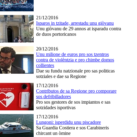
21/12/2016
Isparos in tzitade, arrestadu unu giòvanu
Unu giòvanu de 29 annos at isparadu contra
de duos portoricanos
20/12/2016
Unu milione de euros pro sos tzentros
contra de violèntzia e pro chimbe domos
collientes
Dae su fundu natzionale pro sas politicas
sotziales e dae sa Regione
17/12/2016
Contributos de sa Regione pro comporare
sos defribilladores
Pro sos gestores de sos impiantos e sas
sotzidades isportivas
17/12/2016
Lungoni: isperdidu unu piscadore
Sa Guardia Costiera e sos Carabineris
chircant un òmine