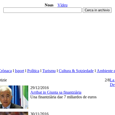
Noas
Vìdeu
Crònaca
l
Isport
l
Polìtica
l
Turismu
l
Cultura & Sotziedade
l
Ambiente e 
tizie
2/8
L
De
29/12/2016
Arribat in Giunta sa finantziària
Una finantziària dae 7 miliardos de euros
30/11/2016