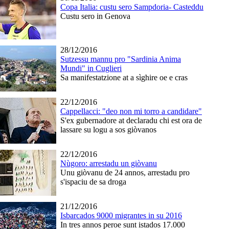
Copa Italia: custu sero Sampdoria- Casteddu
Custu sero in Genova
28/12/2016
Sutzessu mannu pro "Sardinia Anima
Mundi" in Cuglieri
Sa manifestatzione at a sìghire oe e cras
22/12/2016
Cappellacci: "deo non mi torro a candidare"
S'ex gubernadore at declaradu chi est ora de
lassare su logu a sos giòvanos
22/12/2016
Nùgoro: arrestadu un giòvanu
Unu giòvanu de 24 annos, arrestadu pro
s'ispaciu de sa droga
21/12/2016
Isbarcados 9000 migrantes in su 2016
In tres annos peroe sunt istados 17.000