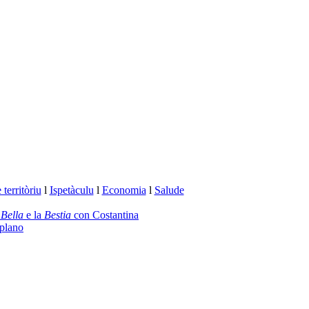
territòriu
l
Ispetàculu
l
Economia
l
Salude
a
Bella
e la
Bestia
con Costantina
plano