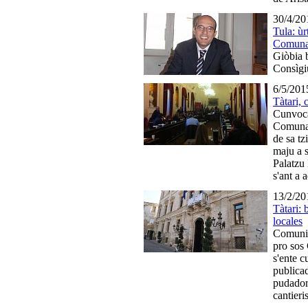
30/4/20
Tula: ùr
Comuna
Giòbia b
Consìgi
6/5/201
Tàtari,
Cunvoca
Comunal
de sa tz
maju a s
Palatzu
s'ant a 
13/2/20
Tàtari:
locales
Comunic
pro sos 
s'ente c
publica
pudador
cantier