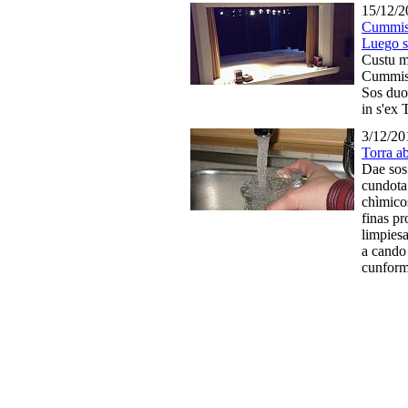
15/12/2
Cummiss
Luego s'
Custu m
Cummiss
Sos duo
in s'ex
3/12/20
Torra ab
Dae sos 
cundota
chìmico
finas pr
limpiesa
a cando 
cunform