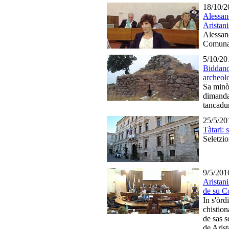
18/10/2
Alessand
Aristani
Alessan
Comuna
5/10/20
Biddano
archeol
Sa minò
dimanda
tancadur
25/5/20
Tàtari:
Seletzi
9/5/201
Aristani
de su C
In s'òrd
chistion
de sas s
de Arist