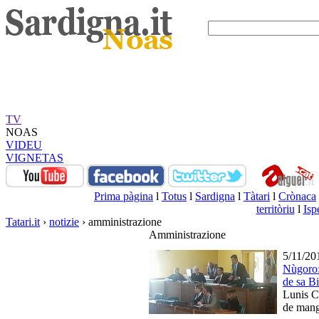
TV
NOAS
VIDEU
VIGNETAS
Prima pàgina
l
Totus
l
Sardigna
l
Tàtari
l
Crònaca
territòriu
l
Isp
Tatari.it
›
notizie
› amministrazione
Amministrazione
5/11/20
Nùgoro:
de sa Bi
Lunis C
de mang