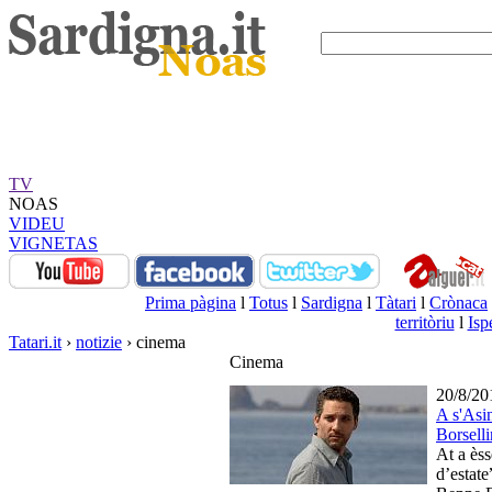
TV
NOAS
VIDEU
VIGNETAS
Prima pàgina
l
Totus
l
Sardigna
l
Tàtari
l
Crònaca
territòriu
l
Isp
Tatari.it
›
notizie
› cinema
Cinema
20/8/20
A s'Asin
Borsell
At a èss
d’estate