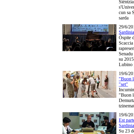
Sièntzi
s'Univer
cun sa 
sarda
29/6/20
Sardini
Òspite 
Scaccia 
rapresen
Senadu e
su 2015
Lubino 
19/6/20
"Buon l
"set"
Incumint
"Buon l
Demurtas
tzinemat
19/6/20
Est part
Sardinia
Su 23 d