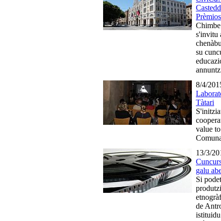
Casted
Prèmios
Chimbe 
s'invitu
chenàbu
su cunc
educazi
annuntz
8/4/201
Laboratò
Tàtari
S'initzi
coopera
value t
Comunas
13/3/20
Cuncurs
galu abe
Si podet
produtzi
etnogrà
de Antr
istituid