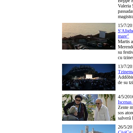
Beppe F
Valeria 
passada
magistr
15/7/20
S'Alighe
mare"
Martis 
Merende
su festi
cu tzin
13/7/20
Tzinema
Addòbiu
de su t
4/5/201
Iscenas 
Zente me
sos ator
salverà 
26/5/20
CiviCa