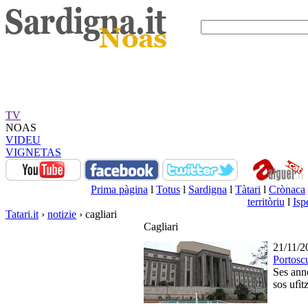
TV
NOAS
VIDEU
VIGNETAS
Prima pàgina
l
Totus
l
Sardigna
l
Tàtari
l
Crònaca
territòriu
l
Isp
Tatari.it
›
notizie
› cagliari
Cagliari
21/11/2
Portosc
Ses anno
sos ufìt