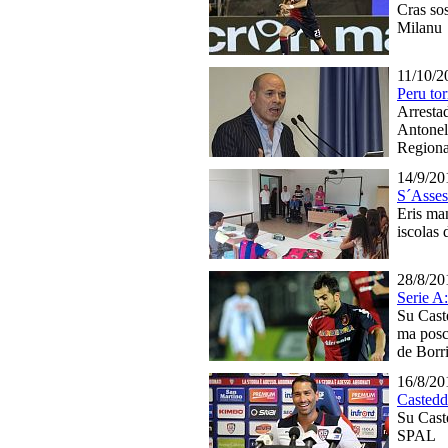
Cras sos
Milanu
11/10/2
Peru tor
Arrestad
Antonell
Regiona
14/9/20
S´Asses
Eris man
iscolas 
28/8/20
Serie A
Su Caste
ma posca
de Borri
16/8/20
Casteddu
Su Cast
SPAL