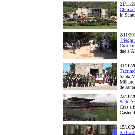
21/11/2
Chircad
In Sant
2/11/20
Trèighi 
Custu m
dae s´A
31/10/2
Tzerimò
Santa M
Militar
de sant
22/10/2
Serie A:
Cras a b
Casted
15/10/2
Su Caste