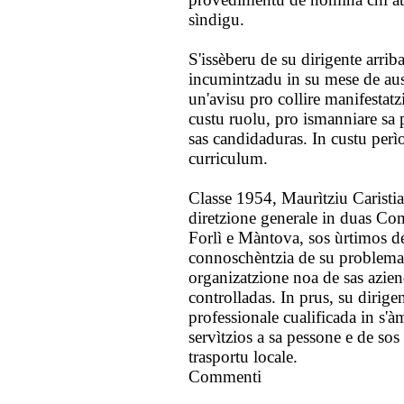
sìndigu.
S'issèberu de su dirigente arriba
incumintzadu in su mese de aus
un'avisu pro collire manifestatz
custu ruolu, pro ismanniare sa p
sas candidaduras. In custu perì
curriculum.
Classe 1954, Maurìtziu Caristia
diretzione generale in duas Com
Forlì e Màntova, sos ùrtimos d
connoschèntzia de su problema 
organizatzione noa de sas azien
controlladas. In prus, su dirige
professionale cualificada in s'à
servìtzios a sa pessone e de sos
trasportu locale.
Commenti