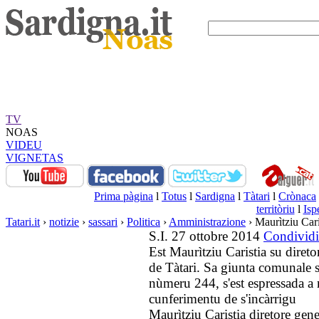
TV
NOAS
VIDEU
VIGNETAS
Prima pàgina
l
Totus
l
Sardigna
l
Tàtari
l
Crònaca
territòriu
l
Isp
Tatari.it
›
notizie
›
sassari
›
Politica
›
Amministrazione
› Maurìtziu Cari
S.I. 27 ottobre 2014
Condividi
Est Maurìtziu Caristia su dire
de Tàtari. Sa giunta comunale s
nùmeru 244, s'est espressada a
cunferimentu de s'incàrrigu
Maurìtziu Caristia diretore ge