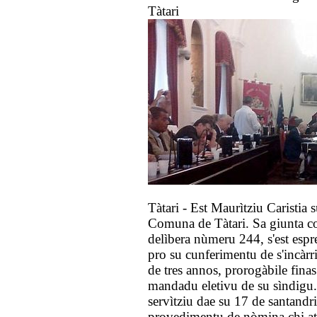
Tàtari
Tàtari - Est Maurìtziu Caristia 
Comuna de Tàtari. Sa giunta co
delìbera nùmeru 244, s'est esp
pro su cunferimentu de s'incàr
de tres annos, prorogàbile fina
mandadu eletivu de su sìndigu. 
servìtziu dae su 17 de santandri
provedimentu de nòmina chi at