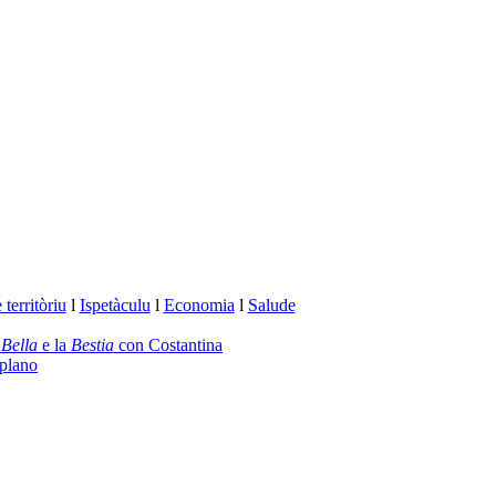
territòriu
l
Ispetàculu
l
Economia
l
Salude
a
Bella
e la
Bestia
con Costantina
plano