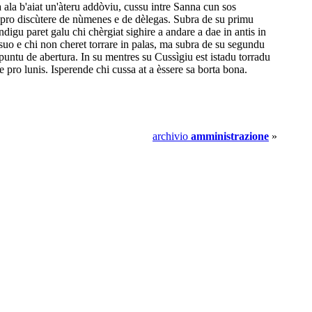
 ala b'aiat un'àteru addòviu, cussu intre Sanna cun sos
, pro discùtere de nùmenes e de dèlegas. Subra de su primu
ndigu paret galu chi chèrgiat sighire a andare a dae in antis in
uo e chi non cheret torrare in palas, ma subra de su segundu
 puntu de abertura. In su mentres su Cussìgiu est istadu torradu
 pro lunis. Isperende chi cussa at a èssere sa borta bona.
archivio
amministrazione
»