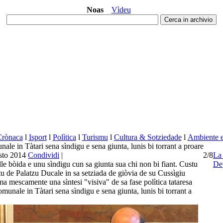
Noas
Vìdeu
Crònaca
l
Isport
l
Polìtica
l
Turismu
l
Cultura & Sotziedade
l
Ambiente e 
ale in Tàtari sena sìndigu e sena giunta, lunis bi torrant a proare
sto 2014
Condividi
|
2/8
L
le bòida e unu sìndigu cun sa giunta sua chi non bi fiant. Custu
De
atu de Palatzu Ducale in sa setziada de giòvia de su Cussìgiu
 mescamente una sìntesi "visiva" de sa fase polìtica tataresa
munale in Tàtari sena sìndigu e sena giunta, lunis bi torrant a