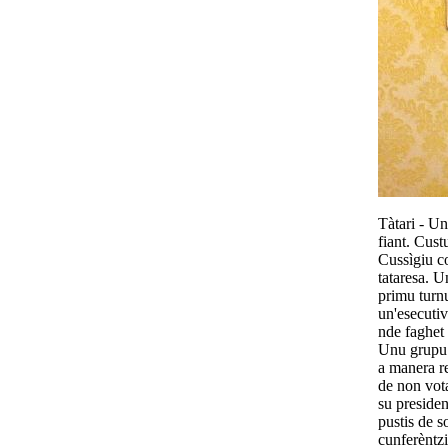
Tàtari - Un
fiant. Cust
Cussìgiu c
tataresa. U
primu turn
un'esecuti
nde faghet 
Unu grupu d
a manera re
de non vota
su presiden
pustis de s
cunferèntzi