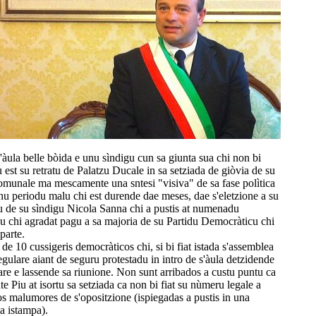
'àula belle bòida e unu sìndigu cun sa giunta sua chi non bi
u est su retratu de Palatzu Ducale in sa setziada de giòvia de su
omunale ma mescamente una sntesi "visiva" de sa fase polìtica
nu periodu malu chi est durende dae meses, dae s'eletzione a su
u de su sìndigu Nicola Sanna chi a pustis at numenadu
vu chi agradat pagu a sa majoria de su Partidu Democràticu chi
parte.
e 10 cussigeris democràticos chi, si bi fiat istada s'assemblea
gulare aiant de seguru protestadu in intro de s'àula detzidende
re e lassende sa riunione. Non sunt arribados a custu puntu ca
te Piu at isortu sa setziada ca non bi fiat su nùmeru legale a
os malumores de s'opositzione (ispiegadas a pustis in una
a istampa).