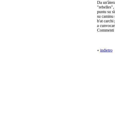
Da un'àtera
"rebelles"
puntu su sì
su caminu s
b'at carchi
a cunvocare
Commenti
«
indietro