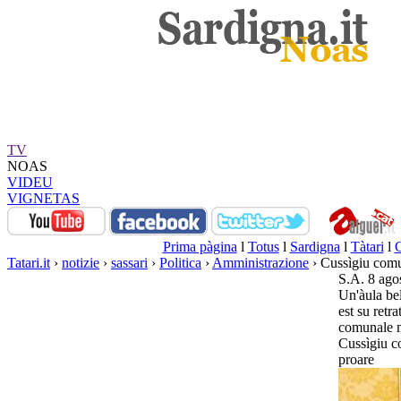
TV
NOAS
VIDEU
VIGNETAS
Prima pàgina
l
Totus
l
Sardigna
l
Tàtari
l
Tatari.it
›
notizie
›
sassari
›
Politica
›
Amministrazione
› Cussìgiu comun
S.A. 8 ago
Un'àula bel
est su retr
comunale ma
Cussìgiu co
proare