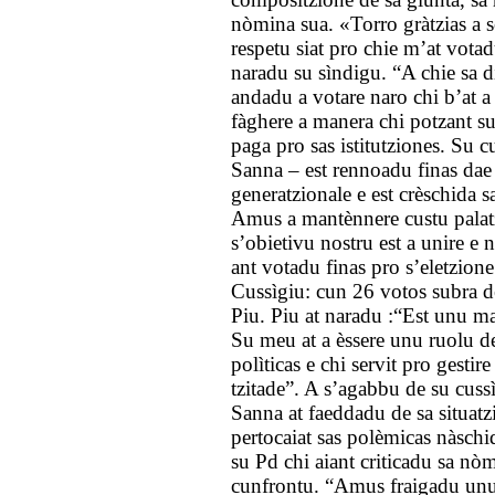
nòmina sua. «Torro gràtzias a so
respetu siat pro chie m’at votadu
naradu su sìndigu. “A chie sa d
andadu a votare naro chi b’at 
fàghere a manera chi potzant s
paga pro sas istitutziones. Su 
Sanna – est rennoadu finas dae
generatzionale e est crèschida s
Amus a mantènnere custu palatz
s’obietivu nostru est a unire e n
ant votadu finas pro s’eletzione
Cussìgiu: cun 26 votos subra d
Piu. Piu at naradu :“Est unu m
Su meu at a èssere unu ruolu de
polìticas e chi servit pro gestir
tzitade”. A s’agabbu de su cuss
Sanna at faeddadu de sa situatz
pertocaiat sas polèmicas nàschi
su Pd chi aiant criticadu sa nò
cunfrontu. “Amus fraigadu unu 