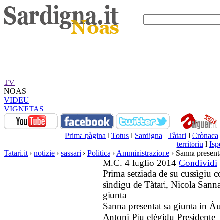
TV
NOAS
VIDEU
VIGNETAS
Prima pàgina
l
Totus
l
Sardigna
l
Tàtari
l
Crònaca
territòriu
l
Isp
Tatari.it
›
notizie
›
sassari
›
Politica
›
Amministrazione
› Sanna presenta
M.C. 4 luglio 2014
Condividi
Prima setziada de su cussìgiu 
sìndigu de Tàtari, Nicola Sanna
giunta
Sanna presentat sa giunta in Àu
Antoni Piu elègidu Presidente