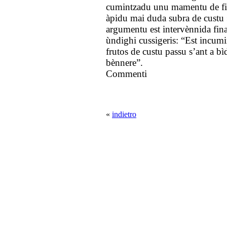
cumintzadu unu mamentu de fi
àpidu mai duda subra de custu 
argumentu est intervènnida fin
ùndighi cussigeris: “Est incum
frutos de custu passu s’ant a bìd
bènnere”.
Commenti
«
indietro