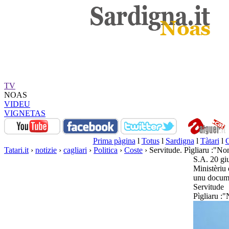
TV
NOAS
VIDEU
VIGNETAS
Prima pàgina
l
Totus
l
Sardigna
l
Tàtari
l
Tatari.it
›
notizie
›
cagliari
›
Politica
›
Coste
› Servitude. Pìgliaru :"No
S.A. 20 g
Ministèriu 
unu docume
Servitude
Pìgliaru :