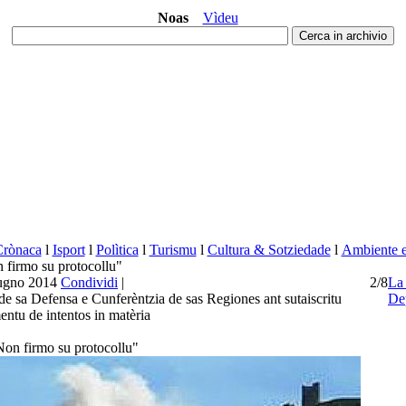
Noas
Vìdeu
Crònaca
l
Isport
l
Polìtica
l
Turismu
l
Cultura & Sotziedade
l
Ambiente e 
n firmo su protocollu"
iugno 2014
Condividi
|
2/8
L
de sa Defensa e Cunferèntzia de sas Regiones ant sutaiscritu
De
ntu de intentos in matèria
"Non firmo su protocollu"