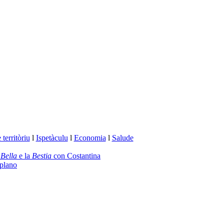
territòriu
l
Ispetàculu
l
Economia
l
Salude
a
Bella
e la
Bestia
con Costantina
plano