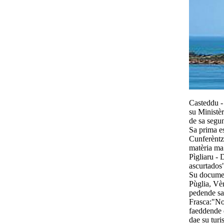
Casteddu -
su Ministèr
de sa segun
Sa prima es
Cunferèntz
matèria ma
Pìgliaru -
ascurtados
Su documen
Pùglia, Vèn
pedende sa
Frasca:"No
faeddende d
dae su tur