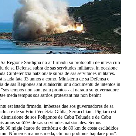
 Sa Regione Sardigna no at firmadu su protocollu de intesa cun
iu de sa Defensa subra de sas servitudes militares, in ocasione
da Cunferèntzia natzionale subra de sas servitudes militares.
t istada fata 33 annos a como. Ministèriu de sa Defensa e
ia de sas Regiones ant sutaiscritu unu documentu de intentos in
 "sos tempos non sunt galu prontos - at naradu su guvernadore
 Dae meda tempus sos sardos protestant ma non benint
".
tu est istadu firmadu, imbetzes dae sos guvernadores de sa
dola e de su Friuli Venètzia Giùlia, Serracchiani. Pìgliaru est
 dismissione de sos Polìgonos de Cabu Teluada e de Cabu
is amus su 65% de sas servitudes natzionales. Semus
e 30 mìgia ètaros de territòriu e de 80 km de costa esclùdidos
ismu. Nùmeros mannos meda, chi non podimus bajulare prus".