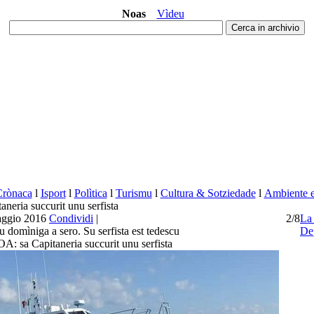
Noas
Vìdeu
Crònaca
l
Isport
l
Polìtica
l
Turismu
l
Cultura & Sotziedade
l
Ambiente e 
ria succurit unu serfista
aggio 2016
Condividi
|
2/8
L
u domìniga a sero. Su serfista est tedescu
De
sa Capitaneria succurit unu serfista