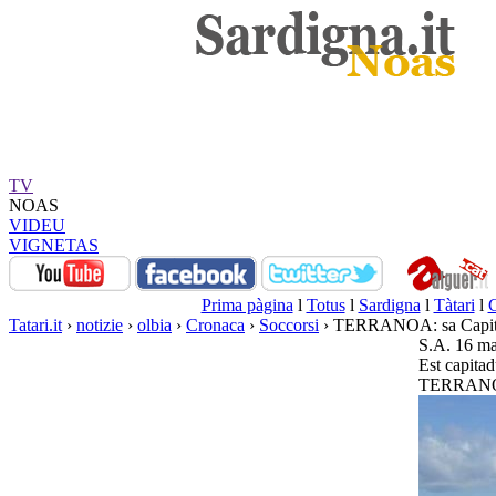
TV
NOAS
VIDEU
VIGNETAS
Prima pàgina
l
Totus
l
Sardigna
l
Tàtari
l
Tatari.it
›
notizie
›
olbia
›
Cronaca
›
Soccorsi
› TERRANOA: sa Capitane
S.A. 16 m
Est capitad
TERRANOA: 