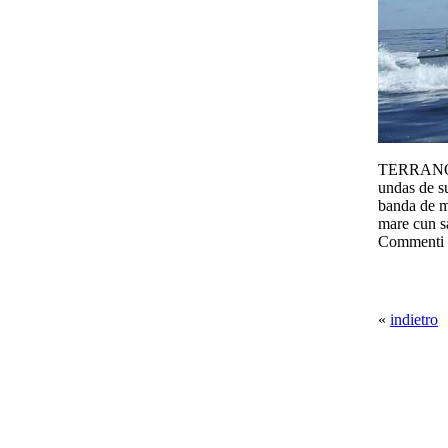
TERRANOA- 
undas de su
banda de m
mare cun sa
Commenti
«
indietro