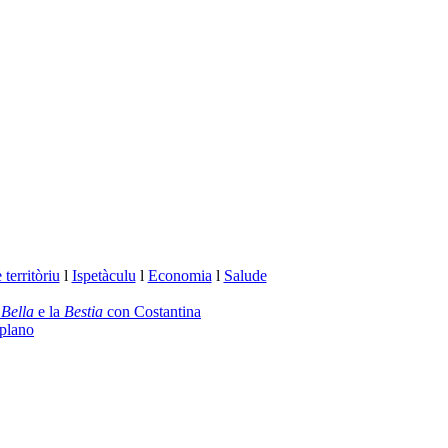
territòriu
l
Ispetàculu
l
Economia
l
Salude
a
Bella
e la
Bestia
con Costantina
plano