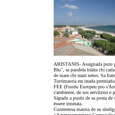
ARISTANIS- Assignada puru pr
Blu", sa pandela biàita chi cad
de mare chi siant netos. Sa frat
Turrimanna est istada premiada
FEE (Fundu Europeu pro s'Ambi
s'ambiente, de sos servìtzios e p
Sàpadu a pustis de sa posta de s
èssere innetata.
Cuntentesa manna de su sìndi
s'Amministratzione Comunale d