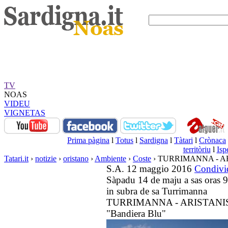
TV
NOAS
VIDEU
VIGNETAS
Prima pàgina
l
Totus
l
Sardigna
l
Tàtari
l
Crònaca
territòriu
l
Isp
Tatari.it
›
notizie
›
oristano
›
Ambiente
›
Coste
› TURRIMANNA - ARIST
S.A. 12 maggio 2016
Condivi
Sàpadu 14 de maju a sas oras 9.
in subra de sa Turrimanna
TURRIMANNA - ARISTANIS- S
"Bandiera Blu"