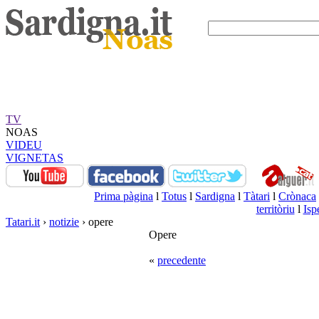
TV
NOAS
VIDEU
VIGNETAS
Prima pàgina
l
Totus
l
Sardigna
l
Tàtari
l
Crònaca
territòriu
l
Isp
Tatari.it
›
notizie
› opere
Opere
«
precedente